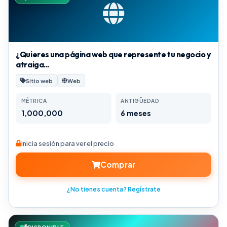
¿Quieres una página web que represente tu negocio y
atraiga...
Sitio web
Web
MÉTRICA
ANTIGÜEDAD
1,000,000
6 meses
Inicia sesión para ver el precio
Comprar
¿No tienes cuenta? Regístrate