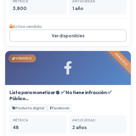
MÉTRICA
ANTIGÜEDAD
3,800
1 año
Activo vendido
Ver disponibles
VENDIDO
VENDIDO
Lista para monetizar💲 ✅ No tiene infracción ✅
Público...
Producto digital
Facebook
MÉTRICA
ANTIGÜEDAD
48
2 años